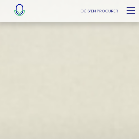
OÙ S’EN PROCURER