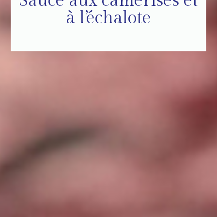
Sauce aux camerises et
à l’échalote
Envoyer la recette à un.e ami.e!
×
Votre nom
Votre courriel