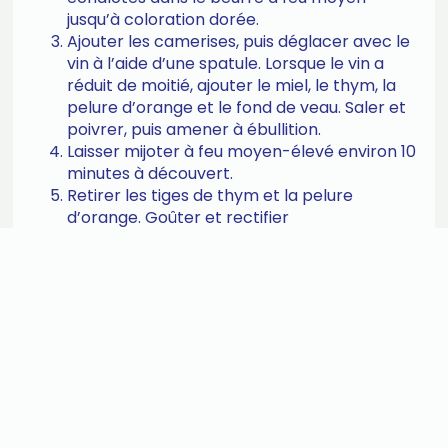
jusqu’à coloration dorée.
Ajouter les camerises, puis déglacer avec le
vin à l’aide d’une spatule. Lorsque le vin a
réduit de moitié, ajouter le miel, le thym, la
pelure d’orange et le fond de veau. Saler et
poivrer, puis amener à ébullition.
Laisser mijoter à feu moyen-élevé environ 10
minutes à découvert.
Retirer les tiges de thym et la pelure
d’orange. Goûter et rectifier
l’assaisonnement.
Réduire la sauce au pied mélangeur en
laissant quelques morceaux de camerises.
Servir comme accompagnement avec de la
dinde, du canard, du poulet ou encore du
porc. Joyeuse camerise!