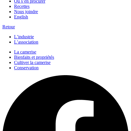
Où s’en procurer
Recettes
Nous joindre
English
Retour
L’industrie
L’association
La camerise
Bienfaits et propriétés
Cultiver la camerise
Conservation