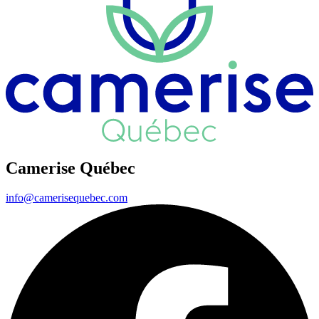
Camerise Québec
info@camerisequebec.com