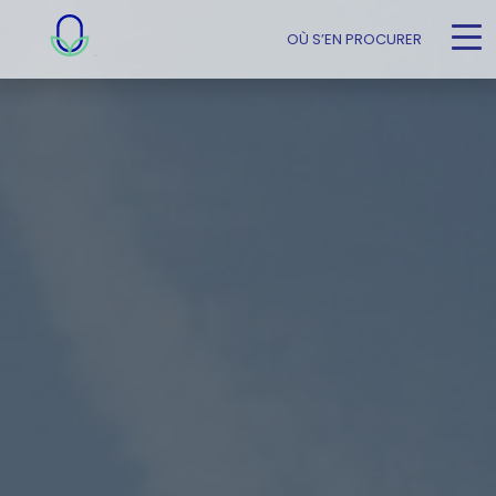
OÙ S’EN PROCURER