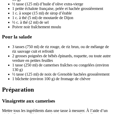
½ tasse (125 ml) d’huile d’olive extra-vierge
1 petite échalote française, pelée et hachée grossièrement
1 c. à soupe (15 ml) de sirop d’érable
1 c. à thé (5 ml) de moutarde de Dijon
½ c. à thé (2 ml) de sel
Poivre noir fraîchement moulu
Pour la salade
3 tasses (750 ml) de riz rouge, de riz brun, ou de mélange de
riz sauvage cuit et refroidi
2 grosses poignées de bébés épinards, roquette, ou toute autre
verdure en petites feuilles
1 tasse (250 ml) de camerises fraîches ou congelées (environ
130 g)
½ tasse (125 ml) de noix de Grenoble hachées grossièrement
1 bûchette (environ 100 g) de fromage de chèvre
Préparation
Vinaigrette aux camerises
Mettre tous les ingrédients dans une tasse à mesurer. À l’aide d’un