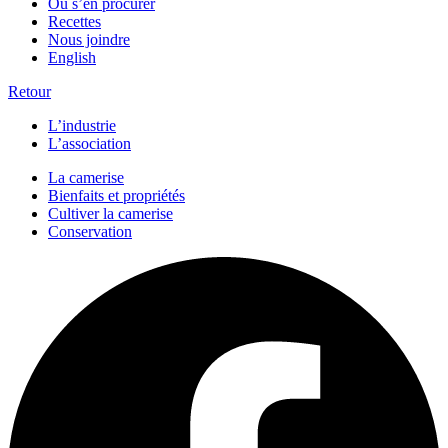
Où s’en procurer
Recettes
Nous joindre
English
Retour
L’industrie
L’association
La camerise
Bienfaits et propriétés
Cultiver la camerise
Conservation