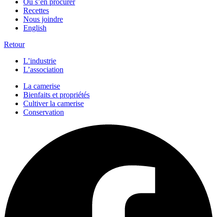
Où s’en procurer
Recettes
Nous joindre
English
Retour
L’industrie
L’association
La camerise
Bienfaits et propriétés
Cultiver la camerise
Conservation