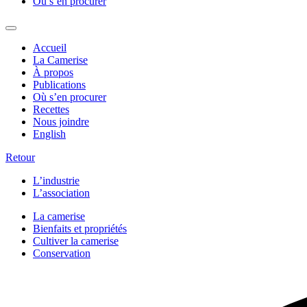
Où s’en procurer
Accueil
La Camerise
À propos
Publications
Où s’en procurer
Recettes
Nous joindre
English
Retour
L’industrie
L’association
La camerise
Bienfaits et propriétés
Cultiver la camerise
Conservation