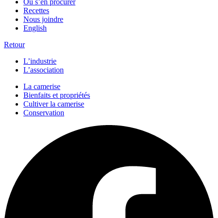
Où s’en procurer
Recettes
Nous joindre
English
Retour
L’industrie
L’association
La camerise
Bienfaits et propriétés
Cultiver la camerise
Conservation