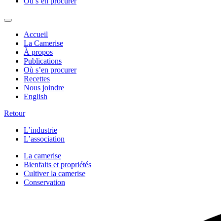
Où s’en procurer
Accueil
La Camerise
À propos
Publications
Où s’en procurer
Recettes
Nous joindre
English
Retour
L’industrie
L’association
La camerise
Bienfaits et propriétés
Cultiver la camerise
Conservation