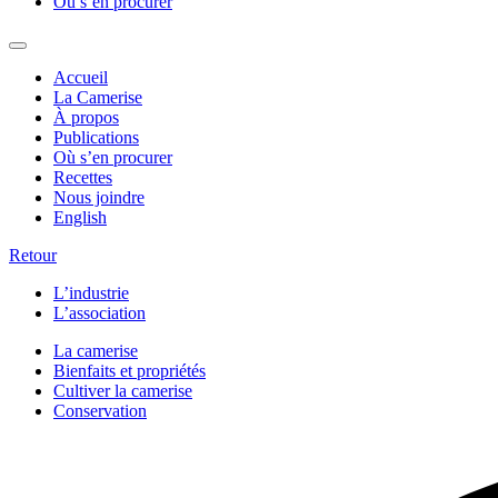
Où s’en procurer
Accueil
La Camerise
À propos
Publications
Où s’en procurer
Recettes
Nous joindre
English
Retour
L’industrie
L’association
La camerise
Bienfaits et propriétés
Cultiver la camerise
Conservation