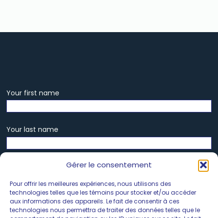
Your first name
Your last name
Gérer le consentement
Your phone number
Pour offrir les meilleures expériences, nous utilisons des
technologies telles que les témoins pour stocker et/ou accéder
aux informations des appareils. Le fait de consentir à ces
Your email
technologies nous permettra de traiter des données telles que le